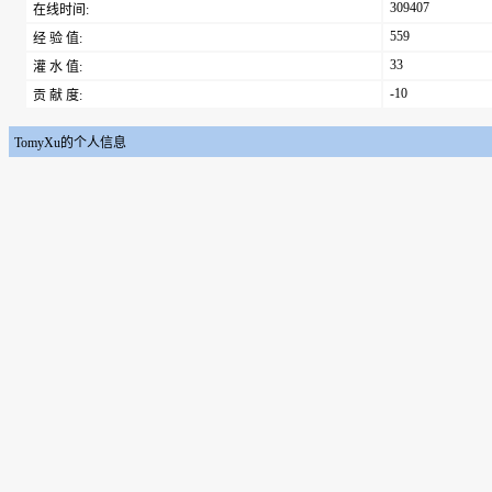
309407
在线时间:
559
经 验 值:
33
灌 水 值:
-10
贡 献 度:
TomyXu的个人信息