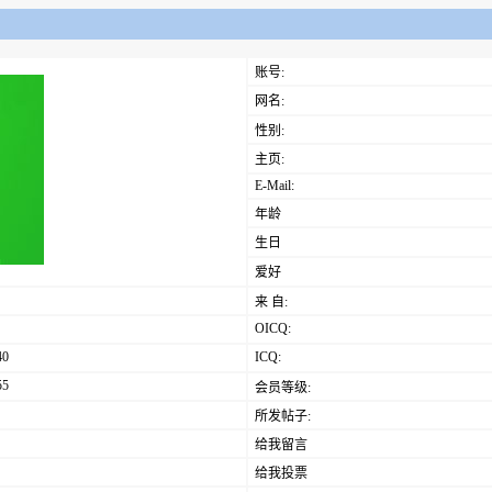
账号:
网名:
性别:
主页:
E-Mail:
年龄
生日
爱好
来 自:
OICQ:
40
ICQ:
55
会员等级:
所发帖子:
给我留言
给我投票