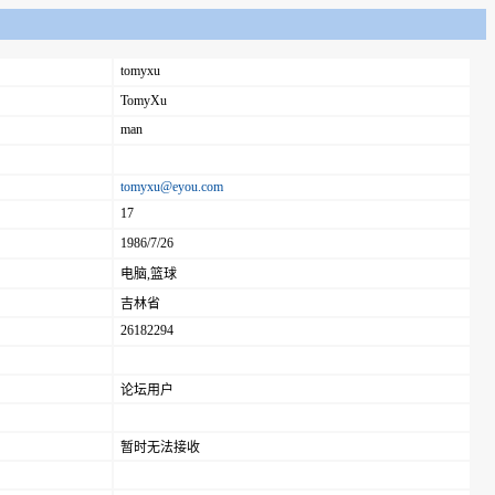
tomyxu
TomyXu
man
tomyxu@eyou.com
17
1986/7/26
电脑,篮球
吉林省
26182294
论坛用户
暂时无法接收