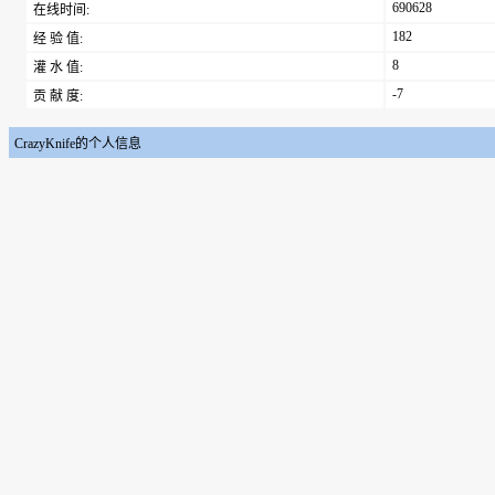
690628
在线时间:
182
经 验 值:
8
灌 水 值:
-7
贡 献 度:
CrazyKnife的个人信息