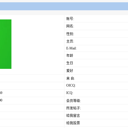
账号:
网名:
性别:
主页:
E-Mail:
年龄
生日
爱好
来 自:
OICQ:
59
ICQ:
00
会员等级:
所发帖子:
给我留言
给我投票