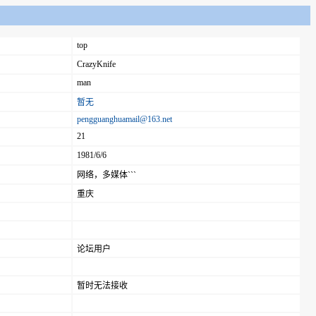
top
CrazyKnife
man
暂无
pengguanghuamail@163.net
21
1981/6/6
网络，多媒体```
重庆
论坛用户
暂时无法接收