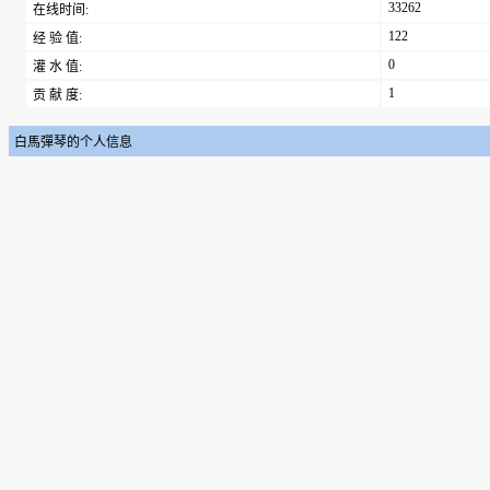
33262
在线时间:
122
经 验 值:
0
灌 水 值:
1
贡 献 度:
白馬彈琴的个人信息