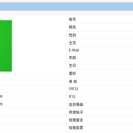
账号:
网名:
性别:
主页:
E-Mail:
年龄
生日
爱好
来 自:
OICQ:
49
ICQ:
28
会员等级:
所发帖子:
给我留言
给我投票