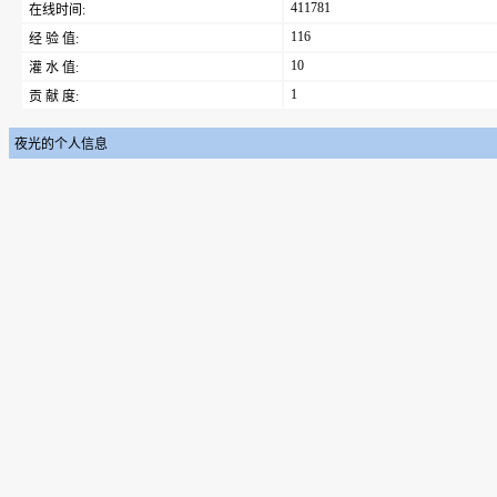
411781
在线时间:
116
经 验 值:
10
灌 水 值:
1
贡 献 度:
夜光的个人信息