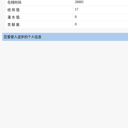
26003
在线时间:
17
经 验 值:
0
灌 水 值:
0
贡 献 度:
恋爱使人进步的个人信息