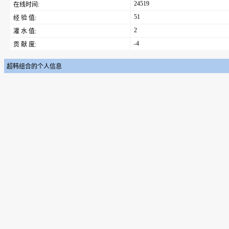
24519
在线时间:
51
经 验 值:
2
灌 水 值:
-4
贡 献 度:
超韩组合的个人信息