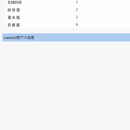
1
在线时间:
2
经 验 值:
2
灌 水 值:
0
贡 献 度:
waretest2的个人信息