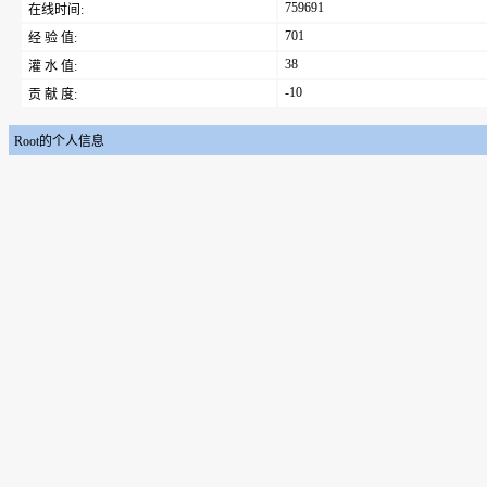
759691
在线时间:
701
经 验 值:
38
灌 水 值:
-10
贡 献 度:
Root的个人信息