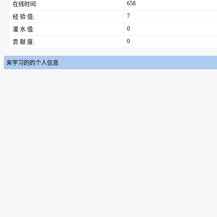
658
在线时间:
7
经 验 值:
0
灌 水 值:
0
贡 献 度:
来学习的的个人信息