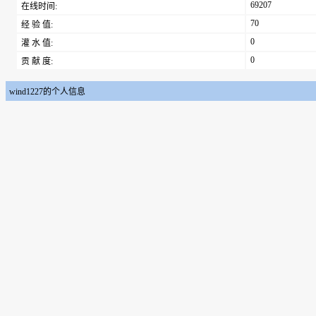
69207
在线时间:
70
经 验 值:
0
灌 水 值:
0
贡 献 度:
wind1227的个人信息