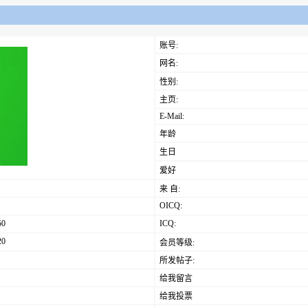
账号:
网名:
性别:
主页:
E-Mail:
年龄
生日
爱好
来 自:
OICQ:
50
ICQ:
20
会员等级:
所发帖子:
给我留言
给我投票