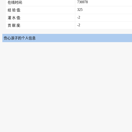
736978
在线时间:
325
经 验 值:
-2
灌 水 值:
-2
贡 献 度:
伤心浪子的个人信息