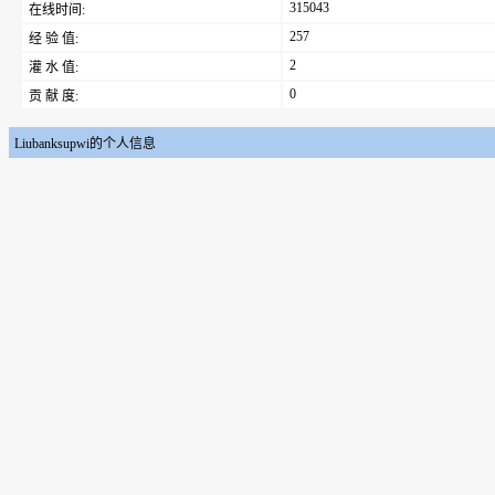
315043
在线时间:
257
经 验 值:
2
灌 水 值:
0
贡 献 度:
Liubanksupwi的个人信息