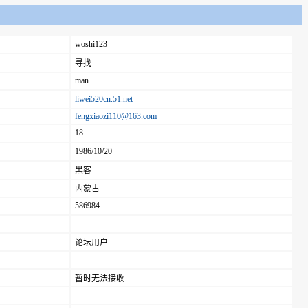
woshi123
寻找
man
liwei520cn.51.net
fengxiaozi110@163.com
18
1986/10/20
黑客
内蒙古
586984
论坛用户
暂时无法接收