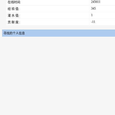
245611
在线时间:
345
经 验 值:
1
灌 水 值:
-11
贡 献 度:
寻找的个人信息