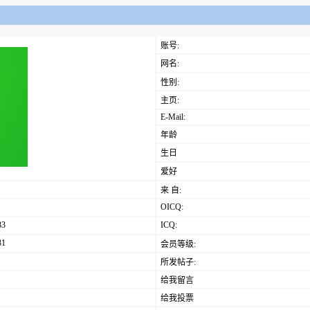
账号:
网名:
性别:
主页:
E-Mail:
年龄
生日
爱好
来 自:
OICQ:
33
ICQ:
31
会员等级:
所发帖子:
给我留言
给我投票