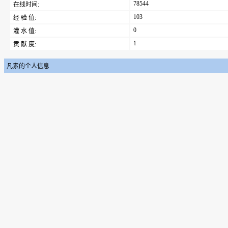
78544
在线时间:
103
经 验 值:
0
灌 水 值:
1
贡 献 度:
凡素的个人信息