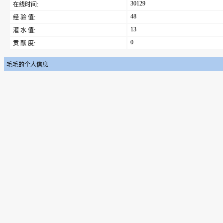
30129
在线时间:
48
经 验 值:
13
灌 水 值:
0
贡 献 度:
毛毛的个人信息