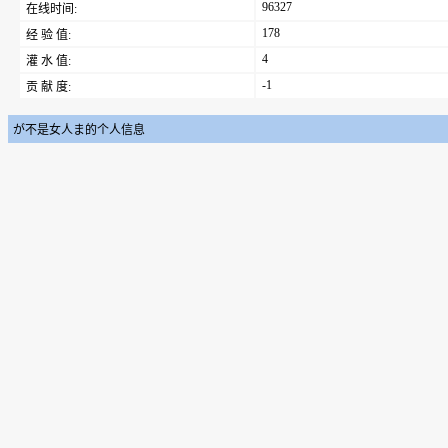
96327
在线时间:
178
经 验 值:
4
灌 水 值:
-1
贡 献 度:
が不是女人ま的个人信息