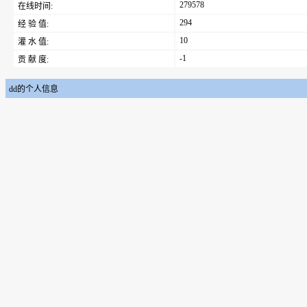
279578
在线时间:
294
经 验 值:
10
灌 水 值:
-1
贡 献 度:
dd的个人信息