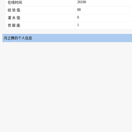
26106
在线时间:
88
经 验 值:
0
灌 水 值:
1
贡 献 度:
月之舞的个人信息