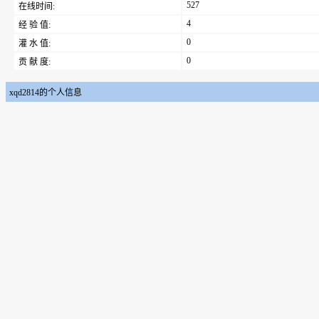
527
在线时间:
4
经 验 值:
0
灌 水 值:
0
贡 献 度:
xqd2814的个人信息