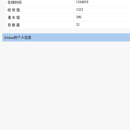
1164819
在线时间:
1323
经 验 值:
306
灌 水 值:
32
贡 献 度:
Afshen的个人信息