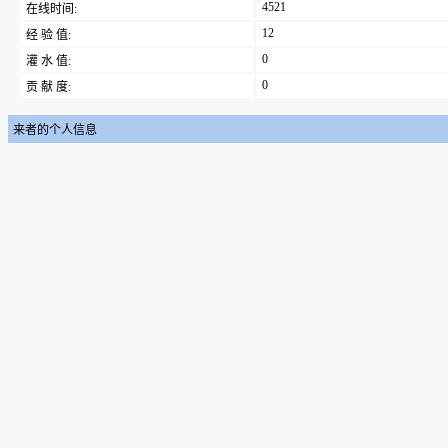
4521
在线时间:
12
经 验 值:
0
灌 水 值:
0
贡 献 度:
来者的个人信息