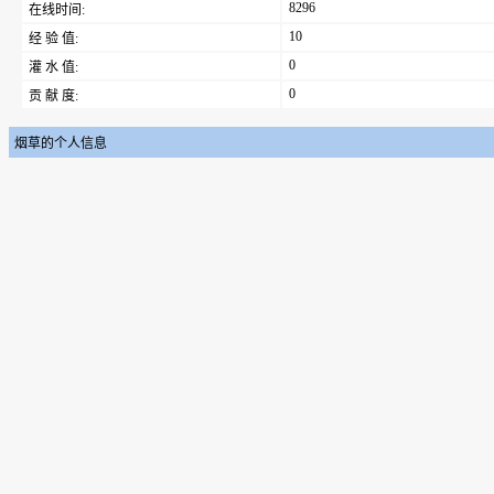
8296
在线时间:
10
经 验 值:
0
灌 水 值:
0
贡 献 度:
烟草的个人信息