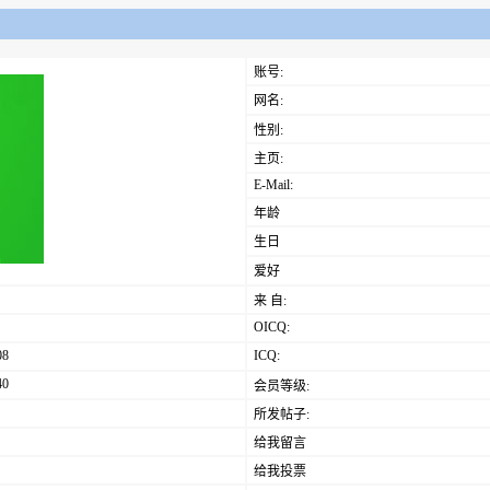
账号:
网名:
性别:
主页:
E-Mail:
年龄
生日
爱好
来 自:
OICQ:
08
ICQ:
40
会员等级:
所发帖子:
给我留言
给我投票