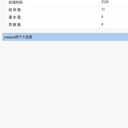
5529
在线时间:
11
经 验 值:
0
灌 水 值:
0
贡 献 度:
yeniaoer的个人信息