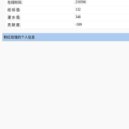
210596
在线时间:
132
经 验 值:
348
灌 水 值:
-509
贡 献 度:
粉红玫瑰的个人信息