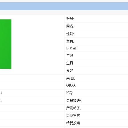
账号:
网名:
性别:
主页:
E-Mail:
年龄
生日
爱好
来 自:
OICQ:
14
ICQ:
25
会员等级:
所发帖子:
给我留言
给我投票