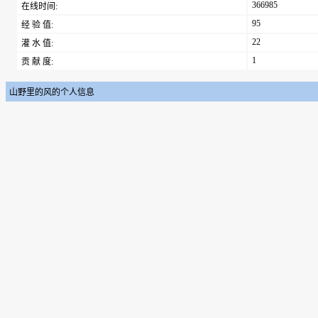
366985
在线时间:
95
经 验 值:
22
灌 水 值:
1
贡 献 度:
山野里的风的个人信息