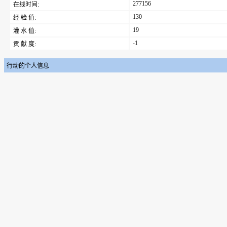
277156
在线时间:
130
经 验 值:
19
灌 水 值:
-1
贡 献 度:
行动的个人信息