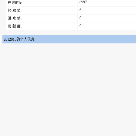
8997
在线时间:
6
经 验 值:
0
灌 水 值:
0
贡 献 度:
z012015的个人信息