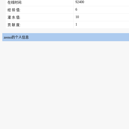
92400
在线时间:
6
经 验 值:
10
灌 水 值:
1
贡 献 度:
zeeno的个人信息