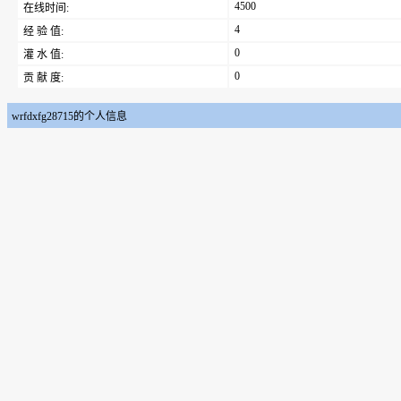
4500
在线时间:
4
经 验 值:
0
灌 水 值:
0
贡 献 度:
wrfdxfg28715的个人信息