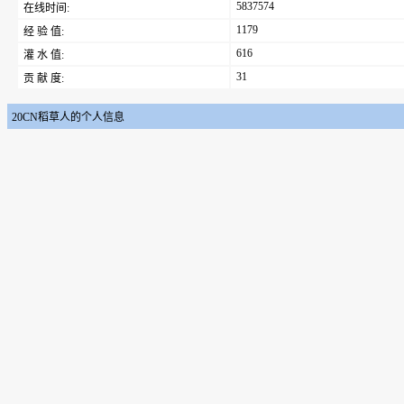
5837574
在线时间:
1179
经 验 值:
616
灌 水 值:
31
贡 献 度:
20CN稻草人的个人信息