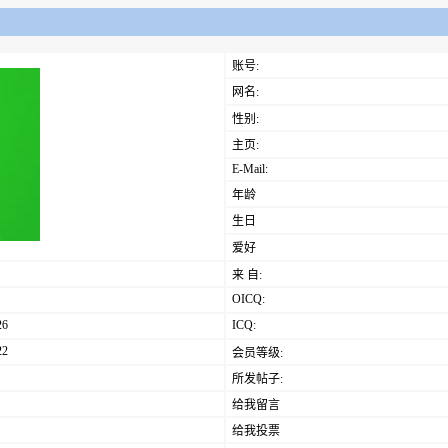
账号:
网名:
性别:
主页:
E-Mail:
年龄
生日
爱好
来 自:
OICQ:
26
ICQ:
22
会员等级:
所发帖子:
给我留言
给我投票