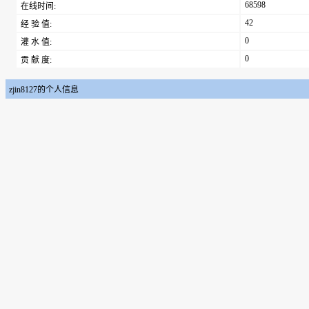
68598
在线时间:
42
经 验 值:
0
灌 水 值:
0
贡 献 度:
zjin8127的个人信息