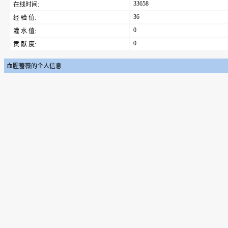
33658
在线时间:
36
经 验 值:
0
灌 水 值:
0
贡 献 度:
血腥蔷薇的个人信息