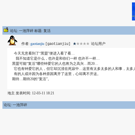
论坛: 一池萍碎 标题: 复活
作者:
gaotianjiu
论坛用户
[gaotianjiu]
今天无意看到了“黑盟”便进入看了看…
我不知道它是什么，也许是和你们一样 也许不一样…
黑盟可能“复活”哪些钟爱它的人也将为之高兴…而20…
它也有钟爱它的人，但它却沉浸在死寂中…这里有太多太多的人和事，太多
有的人或许因为各种原因离开了这里，心却离不开这。
期待…期待20的“复活”。
地主 发表时间: 12-03-11 18:21
论坛: 一池萍碎