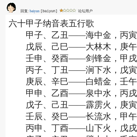
回复:
baiyun
论坛用户
[baiyun]
六十甲子纳音表五行歌
甲子、乙丑――海中金，丙寅
戊辰、己巳――大林木，庚午
壬申、癸酉――剑锋金，甲戌
丙子、丁丑――涧下水，戊寅
庚辰、辛巳――白蜡金，壬午
甲申、乙酉――泉中水，丙戌
戊子、己丑――霹雳火，庚寅
壬辰、癸巳――长流水，甲午
丙申、丁酉――山下火，戊戌