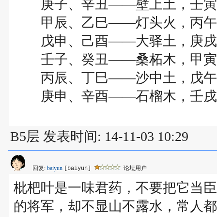
庚子、辛丑――壁上土，壬寅
甲辰、乙巳――灯头火，丙午
戊申、己酉――大驿土，庚戌
壬子、癸丑――桑柘木，甲寅
丙辰、丁巳――沙中土，戊午
庚申、辛酉――石榴木，壬戌
B5层 发表时间: 14-11-03 10:29
回复:
baiyun
论坛用户
[baiyun]
枇杷叶是一味君药，不要把它当臣
的将军，却不显山不露水，常人都