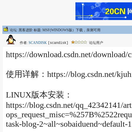
论坛: 黑客进阶 标题: MSF(WINDOWS版）下载，亲测可用
作者:
SCANDISK
论坛用户
[scandisk]
https://download.csdn.net/downloa
使用详解：https://blog.csdn.net/kjuhfki
LINUX版本安装：
https://blog.csdn.net/qq_42342141/art
ops_request_misc=%257B%2522req
task-blog-2~all~sobaiduend~defau