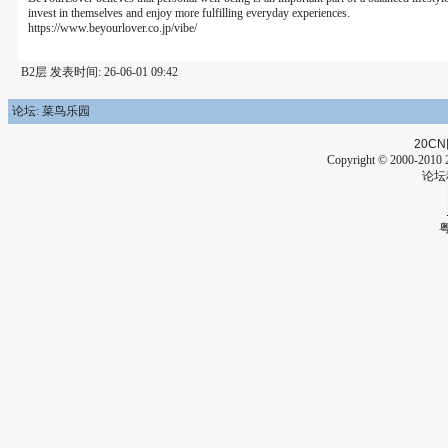
invest in themselves and enjoy more fulfilling everyday experiences.
https://www.beyourlover.co.jp/vibe/
B2层 发表时间: 26-06-01 09:42
论坛: 菜鸟乐园
20CN
Copyright © 2000-2010 2
论坛
粤