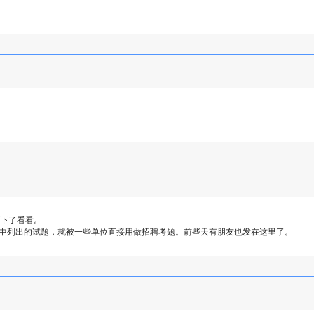
家下了看看。
其中列出的试题，就被一些单位直接用做招聘考题。前些天有朋友也发在这里了。