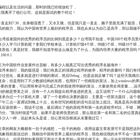
编程以及生活的问题，那时的我已经很放松了，
于是我离开了他们公司。这就是面试的整个经过！
一直走到7:30，全身都湿透了，又冷又饿，但是我只是一直走，脑子里面充满了疑
员的能力，我认为中国有世界上最好的程序员，我也从未认为自己是高手，所以我做
湾或者国外的优秀的程序员的比例到底是多少？台湾我不知道，中国100个程序员里
少人学习计算机呢？拿我们学校来说，计算机97级4个班，98级5个班，99级10个班
素质低！真是好笑，我都不知道学校这么做是为了什么，为国内培养大量的程序员吗
:0.1
正为中国软件业发展作出贡献，有多少人能真正写出优秀的程序名扬海外！
程序来就行，我的疑惑是：我们有真正的强调过程序的效率，程序的质量吗？我们有
化，最多就是进行详细的测试，然后Debug，但是这就足够了吗？这些天我偶尔发现我曾
杂，但是用到了不少数据结构的东西，也用到了一些精彩的算法，加上windows的
好多没有必要的变量，可以用简单语句完成工作的我使用华丽的算法，大量使用全局变量...
到的都是赞美之词，没有一个人向我提出程序改进的意见，这又说明了一个什么问题
派承办过一个计算机大赛，请了一个老师出决赛的题目，主要是一些算法题目，这个
下午三点一直调试到晚上十点，在有些写的精彩的语句后还加上批注。我真是高兴很
且应该得第一，我说不过他，最后调出了他的原程序和第一名的原程序对比，不错，两
的分。”我当时很是气愤，如果不是老师负责的话，那么现在第一名和第二名的位置真
多少人一样，说起来头头是道，但心里却压根就从未重视过它！
文章的网友大概都有一肚子的感想，一肚子的抱怨，借用这篇文章发泄可不是我想达
就象我前面说过的，我相信中国有世界上最好的程序员，我也相信我的水平不会一直
什么，但是我想如果我照下面这个基本原则一直踏实做下去，我一定会实现我的理想--