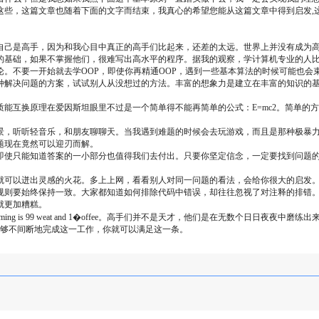
这些，这篇文章也随着下面的文字而结束，我真心的希望您能从这篇文章中得到启发,
自己是高手，因为和我心目中真正的高手们比起来，还差的太远。世界上并没有成为
的基础，如果不掌握他们，很难写出高水平的程序。据我的观察，学计算机专业的人
。不要一开始就去学OOP，即使你再精通OOP，遇到一些基本算法的时候可能也会
种解决问题的方案，试试别人从没想过的方法。丰富的想象力是建立在丰富的知识的
能互换原理在爱因斯坦眼里不过是一个简单得不能再简单的公式：E=mc2。简单的
景，听听轻音乐，和朋友聊聊天。当我遇到难题的时候会去玩游戏，而且是那种极暴
题现在竟然可以迎刃而解。
即使只能知道答案的一小部分也值得我们去付出。只要你坚定信念，一定要找到问题
就可以迸出灵感的火花。多上上网，看看别人对同一问题的看法，会给你很大的启发
规则要始终保持一致。大家都知道如何排除代码中错误，却往往忽视了对注释的排错
就更加糟糕。
mming is 99 weat and 1�offee。高手们并不是天才，他们是在无数个日
能够不间断地完成这一工作，你就可以满足这一条。