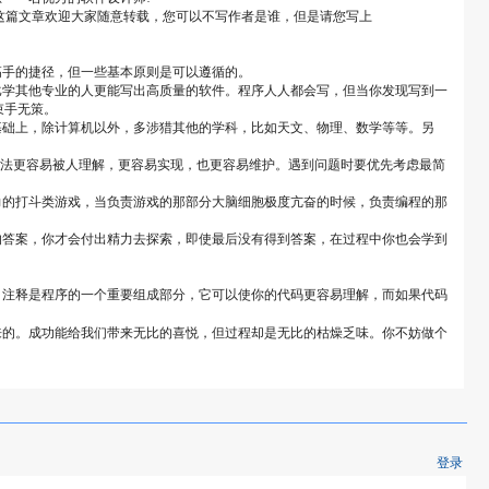
这篇文章欢迎大家随意转载，您可以不写作者是谁，但是请您写上
高手的捷径，但一些基本原则是可以遵循的。
比学其他专业的人更能写出高质量的软件。程序人人都会写，但当你发现写到一
束手无策。
基础上，除计算机以外，多涉猎其他的学科，比如天文、物理、数学等等。另
方法更容易被人理解，更容易实现，也更容易维护。遇到问题时要优先考虑最简
力的打斗类游戏，当负责游戏的那部分大脑细胞极度亢奋的时候，负责编程的那
的答案，你才会付出精力去探索，即使最后没有得到答案，在过程中你也会学到
。
。注释是程序的一个重要组成部分，它可以使你的代码更容易理解，而如果代码
日夜夜中磨练出来的。成功能给我们带来无比的喜悦，但过程却是无比的枯燥乏味。你不妨做个
登录