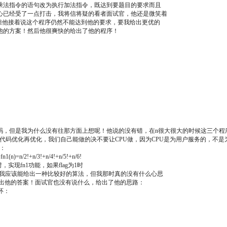
乘法指令的语句改为执行加法指令，既达到要题目的要求而且
心已经受了一点打击，我将信将疑的看者面试官，他还是微笑着
但他接着说这个程序仍然不能达到他的要求，要我给出更优的
他的方案！然后他很爽快的给出了他的程序！
吗，但是我为什么没有往那方面上想呢！他说的没有错，在n很大很大的时候这三个程
代码优化再优化，我们自己能做的决不要让CPU做，因为CPU是为用户服务的，不是
：
n/3!+n/4!+n/5!+n/6!
flag为0时，实现fn1功能，如果flag为1时
话我应该能给出一种比较好的算法，但我那时真的没有什么心思
他给出他的答案！面试官也没有说什么，给出了他的思路：
循环：