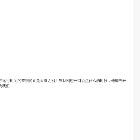
序运行时间的差别简直是天壤之别！当我刚想开口说点什么的时候，他却先开
为我们