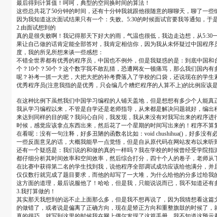
最后得到计算值！呵呵，典型的空间换时间的算法！
这些总共花了50分钟的时间，还有十分钟我就跟他很随意的聊聊天，聊了一些
因为我知道这次面试结果只有一个：失败。5:30的时候面试官要我等通知，
2.由面试想到的
真的是很失败啊！我记得那天下好大的雨，气温也很低，我边走边想，从5:30
果让自己做的话肯定能全部答对，我肯定相信你，因为我从未怀疑过中国程序
度，我的所见所想来谈一些感想：
不错全世界都有优秀的程序员，中国也不例外，但是我疑惑的是：到底中国和台
个？10个？50个？这个数字我不敢乱猜，恐遭网友一顿痛骂，那么我们国内有多
呢？补考一抓一大把，大把大把的补考费落入了学校的口袋，还说现在的学生
优秀程序员(注意我指的是优秀，只会编几个糟烂程序的人算不上)的比例应该是100
在这种比例下虽然我们中国学习编程的人铺天盖地，但是想想有多少个人能真
我从学习编程以来，不管是自学还是老师指导，从来都是解决问题就好，编出
来达到同样的目的呢？我问心自问，我发现，我从来没有对我写出来的程序进行过优
时候，感觉应该拿点东西出来，然后花了一个星期的时间写出来的！程序不算复
在看呢：没有一句注释，好多丑陋的函数名比如：void chushihua()，
一些反面意见的话，大概我能早一点觉悟，但是自从原代码在网站发布以来听
还有一个疑惑是：我们说的和做的真的一样吗？我在学校的时候曾经受学院指
都仔细分析其时间效率和空间效率，然后综合打分，四十个人的卷子，老师从
在比赛中获得第二名的学生找到我，说他程序全部调试成功应该给他满分，并
仅仅数行就完成了题目要求，而他的却写了一大堆，为什么给他的分多过给我
这方面的道理，最后说服他了！哈哈，但是我，只能说说而已，我不知道还有
3.我打算做的！
其实那天我想到的远不止上面那么多，但是我不想再说了，因为我猜想看这篇
的做错了，或者说是偏离了正确方向，现在是矫正方向和重整旗鼓的时候了，
真的很巧，就写到这里的时候我在网上偶尔发现了这篇手册，我不知道这预示着