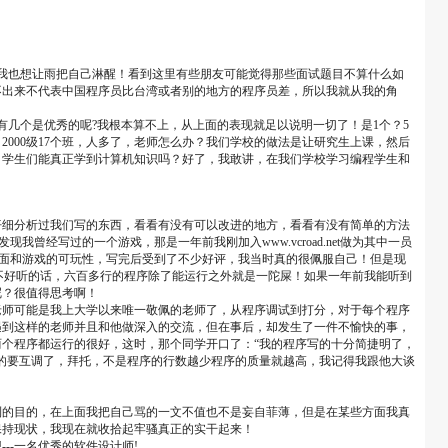
惑，我也想让雨把自己淋醒！看到这里有些朋友可能觉得那些面试题目不算什么如
不出来不代表中国程序员比台湾或者别的地方的程序员差，所以我就从我的角
有几个是优秀的呢?我根本算不上，从上面的表现就足以说明一切了！是1个？5
，2000级17个班，人多了，老师怎么办？我们学校的做法是让研究生上课，然后
？学生们能真正学到计算机知识吗？好了，我敢讲，在我们学校学习编程学生和
仔细分析过我们写的东西，看看有没有可以改进的地方，看看有没有简单的方法
经写过的一个游戏，那是一年前我刚加入www.vcroad.net做为其中一员
界面和游戏的可玩性，写完后受到了不少好评，我当时真的很佩服自己！但是现
..,说不好听的话，六百多行的程序除了能运行之外就是一陀屎！如果一年前我能听到
呢？很值得思考啊！
老师可能是我上大学以来唯一敬佩的老师了，从程序调试到打分，对于每个程序
遇到这样的老师并且和他做深入的交流，但在事后，却发生了一件不愉快的事，
个程序都运行的很好，这时，那个同学开口了：“我的程序写的十分简捷明了，
的要互调了，拜托，不是程序的行数越少程序的质量就越高，我记得我跟他大谈
到的目的，在上面我把自己骂的一文不值也不是妄自菲薄，但是在某些方面我真
保持现状，我现在就收拾起牢骚真正的实干起来！
-一名优秀的软件设计师!