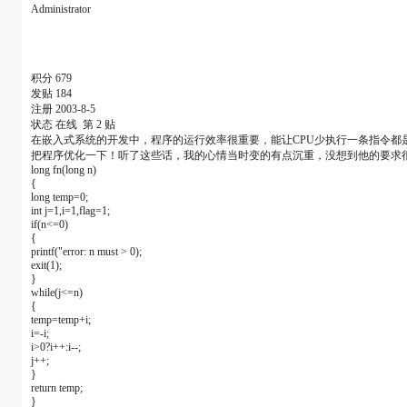
Administrator
积分 679
发贴 184
注册 2003-8-5
状态 在线 第 2 贴
在嵌入式系统的开发中，程序的运行效率很重要，能让CPU少执行一条指令都
把程序优化一下！听了这些话，我的心情当时变的有点沉重，没想到他的要求
long fn(long n)
{
long temp=0;
int j=1,i=1,flag=1;
if(n<=0)
{
printf("error: n must > 0);
exit(1);
}
while(j<=n)
{
temp=temp+i;
i=-i;
i>0?i++:i--;
j++;
}
return temp;
}