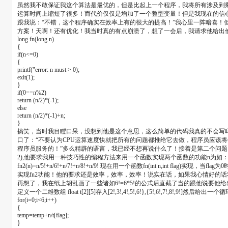
虽然我不敢保证我这个算法是最优的，但是比起上一个程序，我将所有涉及到
运算时间上缩短了很多！而代价仅仅是增加了一个整型变量！但是我现在的信
跟我说：“不错，这个程序确实在效率上有的很大的提高！”我心里一阵暗喜！
方案！天啊！还有优化！我当时真的有点崩溃了，想了一会后，我请求他给出
long fn(long n)
{
if(n<=0)
{
printf("error: n must > 0);
exit(1);
}
if(0==n%2)
return (n/2)*(-1);
else
return (n/2)*(-1)+n;
}
搞笑，当时我目瞪口呆，没想到他是这个意思，这么简单的代码我真的不会写
口了：“不要认为CPU运算速度快就把所有的问题都推给它去做，程序员应该将
程序员服务的！”多么精辟的语言，我已经不想再说什么了！接着是第二个问题
2),他要求我用一种技巧性的编程方法来用一个函数实现两个函数的功能n为如：fn1(n)=n/2!+
fn2(n)=n/5!+n/6!+n/7!+n/8!+n/9! 现在用一个函数fn(int n,int flag)实现，当
实现fn2功能！他的要求还是效率，效率，效率！说实在话，如果我心情好的
再想了，我在纸上胡乱画了一些诸如6!=6*5!的公式后直截了当的跟他说要
定义一个二维数组 float t[2][5]存入[2!,3!,4!,5!,6!},{5!,6!,7!,8!,9!]然后给出一个
for(i=0;i<6;i++)
{
temp=temp+n/t[flag];
}