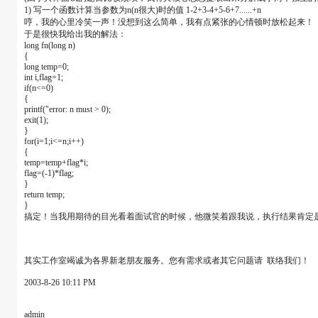
1) 写一个函数计算当参数为n(n很大)时的值 1-2+3-4+5-6+7......+n
哼，我的心里冷笑一声！没想到这么简单，我有点紧张的心情顿时放松起来！
于是很快我给出我的解法：
long fn(long n)
{
long temp=0;
int i,flag=1;
if(n<=0)
{
printf("error: n must > 0);
exit(1);
}
for(i=1;i<=n;i++)
{
temp=temp+flag*i;
flag=(-1)*flag;
}
return temp;
}
搞定！当我用期待的目光看着面试官的时候，他微笑着跟我说，执行结果肯定
其实工作室竭诚为各界新老朋友服务。您有需求或者其它问题请 联络我们！
2003-8-26 10:11 PM
admin