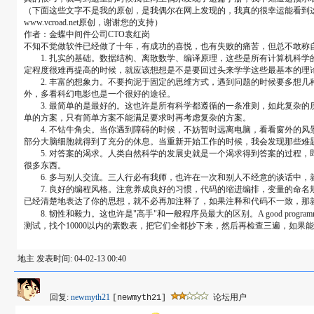
（下面这些文字不是我的原创，是我偶尔在网上发现的，我真的很幸运能看到
www.vcroad.net原创，谢谢您的支持）
作者：金蝶中间件公司CTO袁红岗
不知不觉做软件已经做了十年，有成功的喜悦，也有失败的痛苦，但总不敢称
1. 扎实的基础。数据结构、离散数学、编译原理，这些是所有计算机科学
定程度很难再提高的时候，就应该想想是不是要回过头来学学这些最基本的理论
2. 丰富的想象力。不要拘泥于固定的思维方式，遇到问题的时候要多想几
外，多看科幻电影也是一个很好的途径。
3. 最简单的是最好的。这也许是所有科学都遵循的一条准则，如此复杂的质
单的方案，只有简单方案不能满足要求时再考虑复杂的方案。
4. 不钻牛角尖。当你遇到障碍的时候，不妨暂时远离电脑，看看窗外的风
部分大脑细胞就得到了充分的休息。当重新开始工作的时候，我会发现那些难
5. 对答案的渴求。人类自然科学的发展史就是一个渴求得到答案的过程，
很多东西。
6. 多与别人交流。三人行必有我师，也许在一次和别人不经意的谈话中，
7. 良好的编程风格。注意养成良好的习惯，代码的缩进编排，变量的命名
已经清楚地表达了你的思想，就不必再加注释了，如果注释和代码不一致，那
8. 韧性和毅力。这也许是"高手"和一般程序员最大的区别。A good progra
测试，找个10000以内的素数表，把它们全都抄下来，然后再检查三遍，如果
地主 发表时间: 04-02-13 00:40
回复:
newmyth21
论坛用户
[newmyth21]