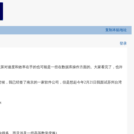
复制本贴地址
登录
就算对速度和效率在乎的也可能是一些在数据库操作方面的。大家看完了，也许
候，我已经签了南京的一家软件公司，但是想起今年2月21日我面试苏州台湾
t
杂很多，而且涉及一些高等数学变换)