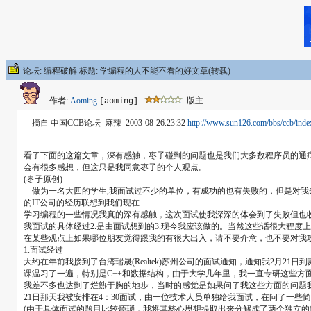
论坛: 编程破解 标题: 学编程的人不能不看的好文章(转载)
作者:
Aoming
版主
[aoming]
摘自 中国CCB论坛 麻辣 2003-08-26.23:32
http://www.sun126.com/bbs/ccb/inde
看了下面的这篇文章，深有感触，枣子碰到的问题也是我们大多数程序员的通
会有很多感想，但这只是我同意枣子的个人观点。
(枣子原创)
做为一名大四的学生,我面试过不少的单位，有成功的也有失败的，但是对我
的IT公司的经历联想到我们现在
学习编程的一些情况我真的深有感触，这次面试使我深深的体会到了失败但也收
我面试的具体经过2.是由面试想到的3.现今我应该做的。当然这些话很大程度
在某些观点上如果哪位朋友觉得跟我的有很大出入，请不要介意，也不要对我攻击，就当
1.面试经过
大约在年前我接到了台湾瑞晟(Realtek)苏州公司的面试通知，通知我2月2
课温习了一遍，特别是C++和数据结构，由于大学几年里，我一直专研这些方
我差不多也达到了烂熟于胸的地步，当时的感觉是如果问了我这些方面的问题
21日那天我被安排在4：30面试，由一位技术人员单独给我面试，在问了一
(由于具体面试的题目比较烦琐，我将其核心思想提取出来分解成了两个独立的