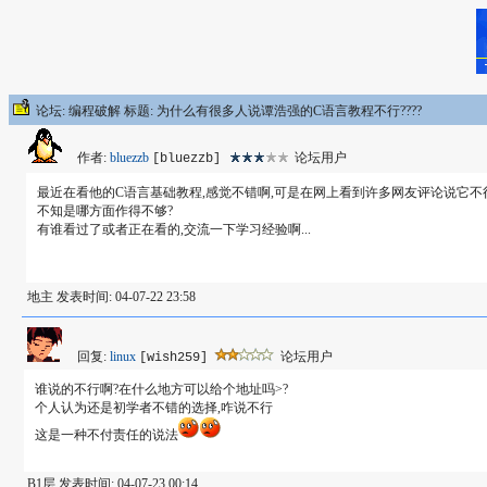
论坛: 编程破解 标题: 为什么有很多人说谭浩强的C语言教程不行????
作者:
bluezzb
论坛用户
[bluezzb]
最近在看他的C语言基础教程,感觉不错啊,可是在网上看到许多网友评论说它不行
不知是哪方面作得不够?
有谁看过了或者正在看的,交流一下学习经验啊...
地主 发表时间: 04-07-22 23:58
回复:
linux
论坛用户
[wish259]
谁说的不行啊?在什么地方可以给个地址吗>?
个人认为还是初学者不错的选择,咋说不行
这是一种不付责任的说法
B1层 发表时间: 04-07-23 00:14