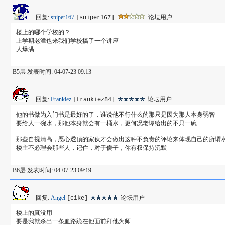
回复:
sniper167
论坛用户
[sniper167]
楼上的哪个学校的？
上学期老潭也来我们学校搞了一个讲座
人爆满
B5层 发表时间: 04-07-23 09:13
回复:
Frankiez
论坛用户
[frankiez84]
他的书做为入门书是最好的了，谁说他不行什么的那只是因为那人本身弱智
要给人一碗水，那他本身就会有一桶水，更何况老谭给出的不只一碗
那些自视清高，恶心透顶的家伙才会做出这种不负责的评论来体现自己的所谓水
楼主不必理会那些人，记住，对于傻子，你有权保持沉默
B6层 发表时间: 04-07-23 09:19
回复:
Angel
论坛用户
[cike]
楼上的真没用
要是我就杀出一条血路跪在他面前拜他为师