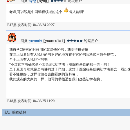
回复:
syhg
论坛用户
[syhg]
老谭,可以说是中国编程领域的这个
每人能啊!
B17层 发表时间: 04-08-24 20:27
回复:
yuanrulai
论坛用户
[yuanrulai]
我自学C语言的时候用的就是他的书，我觉得很好嘛！
在网上我看到有人说他的书不好的地方在于它的书写格式不符合规范，
至于上面有人说他写的书
“不过这本书确实是不太合适C初学者（没编程基础的那一类）的！
至于原因可能就是全书讲的过于详细，这对于没编程基础的初学者而言，看起来
看不懂更好，这样你便会去翻看别的资料嘛，
我的观点的大家的一样，他写的书很适合我们这些初学者的，
B18层 发表时间: 04-08-25 11:20
论坛: 编程破解