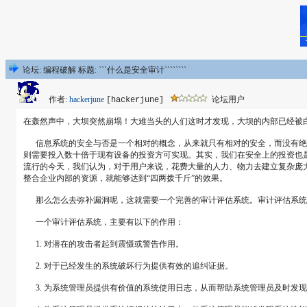
论坛: 编程破解 标题: ```什么是安全审计````````
作者:
hackerjune
论坛用户
[hackerjune]
在轰然声中，大坝突然崩塌！大难当头的人们这时才发现，大坝的内部已经被
信息系统的安全与否是一个相对的概念，从来就只有相对的安全，而没有绝对的
则需要投入数十倍于现有设备的投资方可实现。其实，我们在安全上的投资也
流行的今天，我们认为，对于用户来说，花费大量的人力、物力去建立复杂庞
整合企业内部的资源，就能够达到“四两拨千斤”的效果。
那么怎么去弥补漏洞呢，这就需要一个完善的审计评估系统。审计评估系统
一个审计评估系统，主要有以下的作用：
1. 对潜在的攻击者起到震慑或警告作用。
2. 对于已经发生的系统破坏行为提供有效的追纠证据。
3. 为系统管理员提供有价值的系统使用日志，从而帮助系统管理员及时发