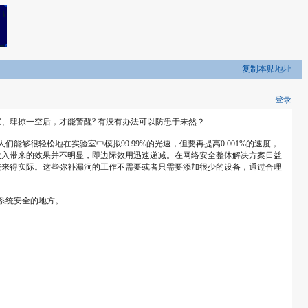
复制本贴地址
登录
、肆掠一空后，才能警醒? 有没有办法可以防患于未然？
很轻松地在实验室中模拟99.99%的光速，但要再提高0.001%的速度，
投入带来的效果并不明显，即边际效用迅速递减。在网络安全整体解决方案日益
统来得实际。这些弥补漏洞的工作不需要或者只需要添加很少的设备，通过合理
系统安全的地方。