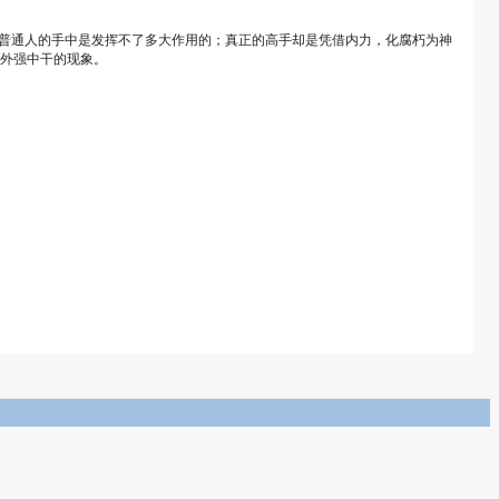
普通人的手中是发挥不了多大作用的；真正的高手却是凭借内力，化腐朽为神
了外强中干的现象。