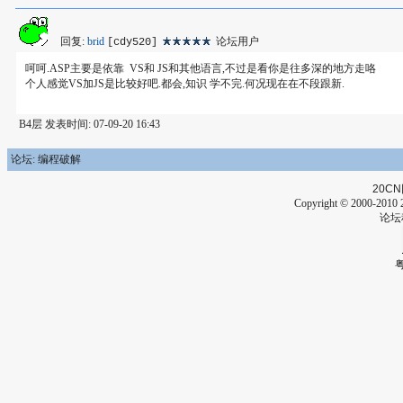
回复:
brid
论坛用户
[cdy520]
呵呵.ASP主要是依靠 VS和 JS和其他语言,不过是看你是往多深的地方走咯
个人感觉VS加JS是比较好吧.都会,知识 学不完.何况现在在不段跟新.
B4层 发表时间: 07-09-20 16:43
论坛: 编程破解
20CN
Copyright © 2000-2010 2
论坛
粤