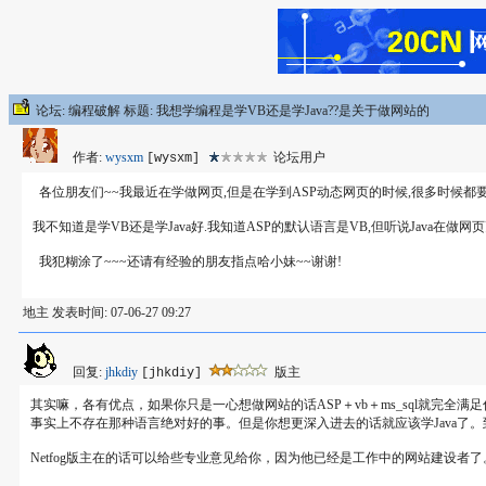
论坛: 编程破解 标题: 我想学编程是学VB还是学Java??是关于做网站的
作者:
wysxm
论坛用户
[wysxm]
各位朋友们~~我最近在学做网页,但是在学到ASP动态网页的时候,很多时候都
我不知道是学VB还是学Java好.我知道ASP的默认语言是VB,但听说Java在做网
我犯糊涂了~~~还请有经验的朋友指点哈小妹~~谢谢!
地主 发表时间: 07-06-27 09:27
回复:
jhkdiy
版主
[jhkdiy]
其实嘛，各有优点，如果你只是一心想做网站的话ASP＋vb＋ms_sql就完全满
事实上不存在那种语言绝对好的事。但是你想更深入进去的话就应该学Java了
Netfog版主在的话可以给些专业意见给你，因为他已经是工作中的网站建设者了