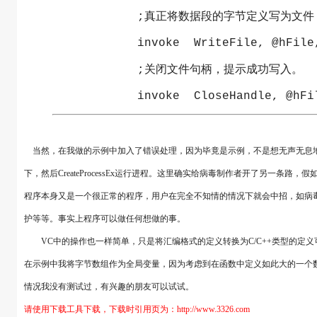
            ;真正将数据段的字节定义写为文件
            invoke  WriteFile, @hFile
            ;关闭文件句柄，提示成功写入。
            invoke  CloseHandle, @hFi
当然，在我做的示例中加入了错误处理，因为毕竟是示例，不是想无声无息地将文件写入到
下，然后CreateProcessEx运行进程。这里确实给病毒制作者开了另一条路
程序本身又是一个很正常的程序，用户在完全不知情的情况下就会中招，如病
护等等。事实上程序可以做任何想做的事。
VC中的操作也一样简单，只是将汇编格式的定义转换为C/C++类型的定义
在示例中我将字节数组作为全局变量，因为考虑到在函数中定义如此大的一个
情况我没有测试过，有兴趣的朋友可以试试。
请使用下载工具下载，下载时引用页为：http://www.3326.com