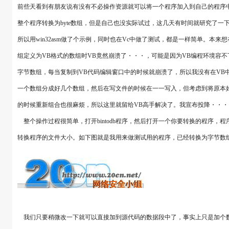
前些天看到有朋友说有没有不必操作资源就可以将一个程序加入到自己的程序中，我刚好想
整个程序转换为byte数组，但是自己也没实际试过，这几天有时间就研究了
所以用win32asm做了个示例，同时也在Vc中做了测试，都是一样简单。本
组定义为VB格式的数组时VB竟然崩溃了・・・，可能是因为VB编程环境容不
字节数组，每当复制到VB代码编辑窗口中的时候就崩溃了，所以我没有在VB
一个数组分成好几个数组，然后在写文件的时候在一一写入，但考虑到将原本
的时候重新组合也很麻烦，所以这里就留给VB高手解决了。我宣布投降・・・
整个操作过程很简单，打开bintodb程序，然后打开一个你要转换的程序，
转换程序的文件大小。如下图就是我用来做测试用的程序，已经转换为字节数
我们只要稍微改一下就可以直接加到源代码的数据段中了，事实上只是加个