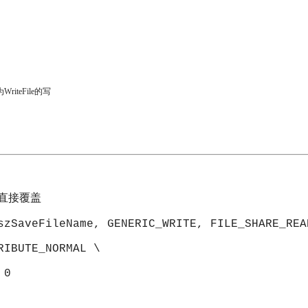
eFile的写
示直接覆盖
szSaveFileName, GENERIC_WRITE, FILE_SHARE_REA
RIBUTE_NORMAL \
 0