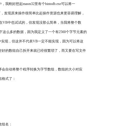
起masm32里有个bintodb.exe可以将一
一下，发现原来操作很简单比起操作资源也来更容易理解，
来想在VB中也试试的，但发现没那么简单，当我将整个数
下这么多的数据，因为我定义了一个有2560个字节元素的
中实现，但这并不代表VB一定不能实现，因为可以将这
好好的数组自己拆开来就已经很繁琐了，而又要在写文件
程序会自动将整个程序转换为字节数组，数组的大小对应
组格式了：
数组名：