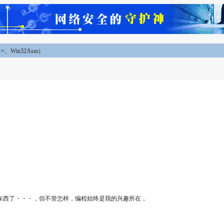
、Win32Asm）
东西了・・・，但不管怎样，编程始终是我的兴趣所在，