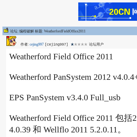
论坛: 编程破解 标题: WeatherfordFieldOffice2011
作者:
cejing997
论坛用户
[cejing997]
Weatherford Field Office 2011
Weatherford PanSystem 2012 v4.0
EPS PanSystem v3.4.0 Full_usb
Weatherford Field Office 20
4.0.39 和 Wellflo 2011 5.2.0.11。