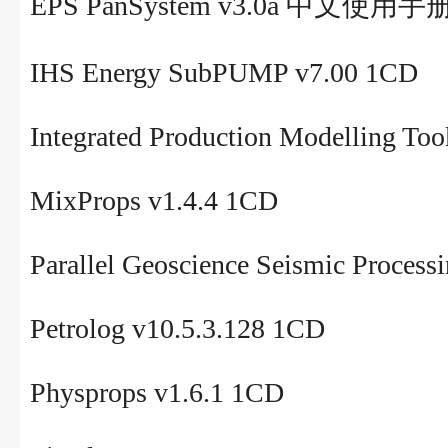
EPS PanSystem v3.0a 中文使用手
IHS Energy SubPUMP v7.00 1CD
Integrated Production Modelling To
MixProps v1.4.4 1CD
Parallel Geoscience Seismic Proce
Petrolog v10.5.3.128 1CD
Physprops v1.6.1 1CD