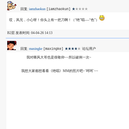
回复:
iamzhaokun
[iamzhaokun]
哎，风兄，小心呀！你头上有一把刀啊！（“绝”唱----“色”）
B2层 发表时间: 04-04-26 14:13
回复:
maxingke
论坛用户
[maxingke]
我对嘶风大哥也是很敬仰~~所以破例一次~
我想大家都想看看《绝唱》MM的照片吧~`呵呵`~~