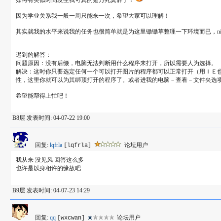
如再有类似时间发生我可真的是万死莫辞了！
因为学业关系我一般一周只能来一次，希望大家可以理解！
其实就我的水平来说我的任务也很简单就是为这里锄锄草整理一下环境而已，nig
迟到的解答：
问题原因：没有后缀，电脑无法判断用什么程序来打开，所以需要人为选择。
解决：这时你只要选定任何一个可以打开图片的程序都可以正常打开（用ＩＥ也行
性，这里你就可以为其绑顶打开的程序了。或者进我的电脑－查看－文件夹选项－文件类
希望能帮得上忙吧！
B8层 发表时间: 04-07-22 19:00
回复:
lqfrla
论坛用户
[lqfrla]
我从来 没见风 回答这么多
也许是以身相许的缘故吧
B9层 发表时间: 04-07-23 14:29
回复:
qq
论坛用户
[wxcwan]