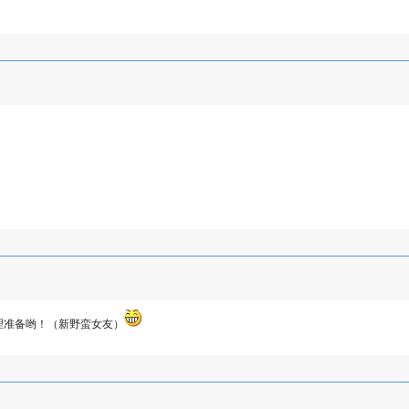
理准备哟！（新野蛮女友）