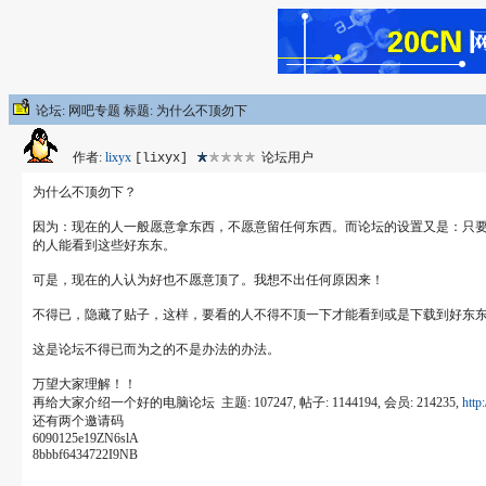
论坛: 网吧专题 标题: 为什么不顶勿下
作者:
lixyx
论坛用户
[lixyx]
为什么不顶勿下？
因为：现在的人一般愿意拿东西，不愿意留任何东西。而论坛的设置又是：只
的人能看到这些好东东。
可是，现在的人认为好也不愿意顶了。我想不出任何原因来！
不得已，隐藏了贴子，这样，要看的人不得不顶一下才能看到或是下载到好东
这是论坛不得已而为之的不是办法的办法。
万望大家理解！！
再给大家介绍一个好的电脑论坛 主题: 107247, 帖子: 1144194, 会员: 214235,
http
还有两个邀请码
6090125e19ZN6slA
8bbbf6434722I9NB