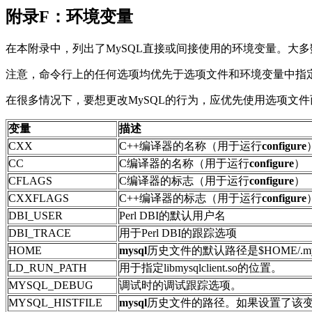
附录F：环境变量
在本附录中，列出了
MySQL
直接或间接使用的环境变量。大多
注意，命令行上的任何选项均优先于选项文件和环境变量中指
在很多情况下，要想更改
MySQL
的行为，应优先使用选项文件
变量
描述
CXX
C++
编译器的名称（用于运行
configure
CC
C
编译器的名称（用于运行
configure
）
CFLAGS
C
编译器的标志（用于运行
configure
）
CXXFLAGS
C++
编译器的标志（用于运行
configure
DBI_USER
Perl DBI
的默认用户名
DBI_TRACE
用于
Perl DBI
的跟踪选项
HOME
mysql
历史文件的默认路径是
$HOME/.mys
LD_RUN_PATH
用于指定
libmysqlclient.so
的位置。
MYSQL_DEBUG
调试时的调试跟踪选项。
MYSQL_HISTFILE
mysql
历史文件的路径。如果设置了该