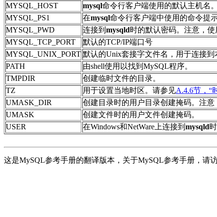
MYSQL_HOST
mysql
命令行客户端使用的默认主机名
MYSQL_PS1
在
mysql
命令行客户端中使用的命令提
MYSQL_PWD
连接到
mysqld
时的默认密码。注意，使
MYSQL_TCP_PORT
默认的
TCP/IP
端口号
MYSQL_UNIX_PORT
默认的
Unix
套接字文件名，用于连接到
PATH
由
shell
使用以找到
MySQL
程序。
TMPDIR
创建临时文件的目录。
TZ
用于设置当地时区。请参见
A.4.6节，
UMASK_DIR
创建目录时的用户目录创建掩码。注意
UMASK
创建文件时的用户文件创建掩码。
USER
在
Windows
和
NetWare
上连接到
mysqld
时
这是MySQL参考手册的翻译版本，关于MySQL参考手册，请