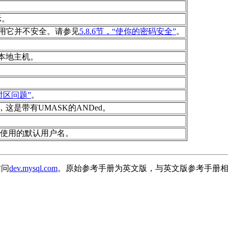
。
示。
用它并不安全。请参见
5.8.6节，“使你的密码安全”
。
本地主机
。
“时区问题”
。
，这是带有
UMASK
的
ANDed
。
使用的默认用户名。
访问
dev.mysql.com
。原始参考手册为英文版，与英文版参考手册