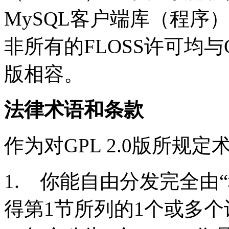
MySQL
客户端库（程序
非所有的
FLOSS
许可均与
版相容。
法律术语和条款
作为对
GPL 2.0
版所规定
1.
你能自由分发完全由
得第
1
节所列的
1
个或多个