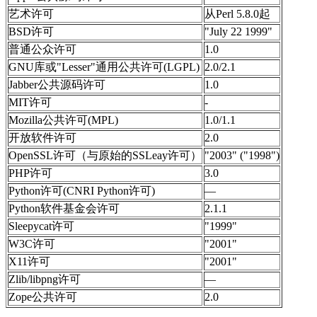
艺术许可
从
Perl 5.8.0起
BSD
许可
"July 22 1999"
普通公众许可
1.0
GNU
库或
"Lesser"
通用公共许可
(LGPL)
2.0/2.1
Jabber
公共源码许可
1.0
MIT
许可
-
Mozilla
公共许可
(MPL)
1.0/1.1
开放软件许可
2.0
OpenSSL
许可（与原始的
SSLeay
许可）
"2003" ("1998")
PHP
许可
3.0
Python
许可
(CNRI Python
许可
)
—
Python
软件基金会许可
2.1.1
Sleepycat
许可
"1999"
W3C
许可
"2001"
X11
许可
"2001"
Zlib/libpng
许可
—
Zope
公共许可
2.0