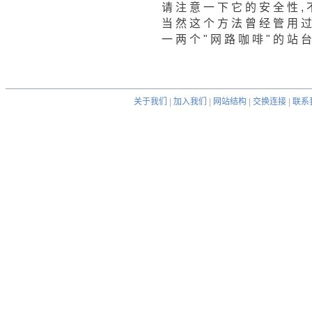
请 注 意 一 下 它 的 安 全 性 , 不
当 然 这 个 方 法 曾 经 管 用 过
一 两 个 " 网 路 咖 啡 " 的 站 台 (
关于我们
|
加入我们
|
网站结构
|
交换连接
|
联系