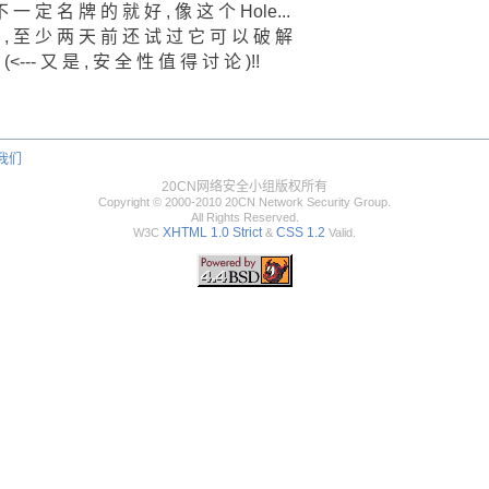
 一 定 名 牌 的 就 好 , 像 这 个 Hole...
 , 至 少 两 天 前 还 试 过 它 可 以 破 解
<--- 又 是 , 安 全 性 值 得 讨 论 )!!
我们
20CN网络安全小组版权所有
Copyright © 2000-2010 20CN Network Security Group.
All Rights Reserved.
XHTML 1.0 Strict
CSS 1.2
W3C
&
Valid.