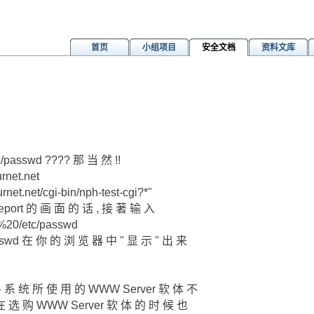
首页
小组项目
安全文档
资料文库
passwd ???? 那 当 然 !!
net.net
net.net/cgi-bin/nph-test-cgi?*"
eport 的 画 面 的 话 , 接 著 输 入
s%20/etc/passwd
asswd 在 你 的 浏 览 器 中 " 显 示 " 出 来
 系 统 所 使 用 的 WWW Server 软 体 不
在 选 购 WWW Server 软 体 的 时 候 也