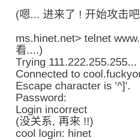
(嗯... 进来了 ! 开始攻击吧 
ms.hinet.net> telnet www
看....)
Trying 111.222.255.255...
Connected to cool.fuckyou
Escape character is '^]'.
Password:
Login incorrect
(没关系, 再来 !!)
cool login: hinet