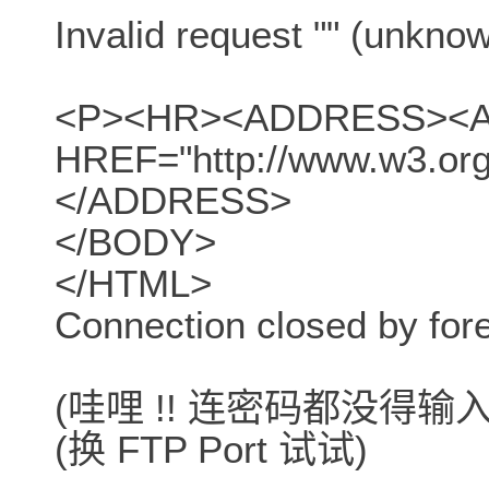
Invalid request "" (unkn
<P><HR><ADDRESS><
HREF="http://www.w3.o
</ADDRESS>
</BODY>
</HTML>
Connection closed by fore
(哇哩 !! 连密码都没得输入, 真
(换 FTP Port 试试)