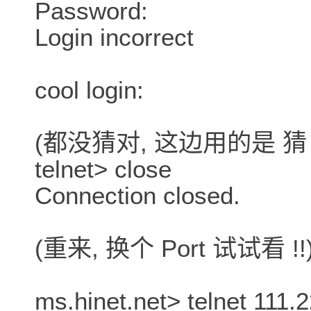
Password:
Login incorrect
cool login:
(都没猜对, 这边用的是 猜
telnet> close
Connection closed.
(重来, 换个 Port 试试看 !!
ms.hinet.net> telnet 111.