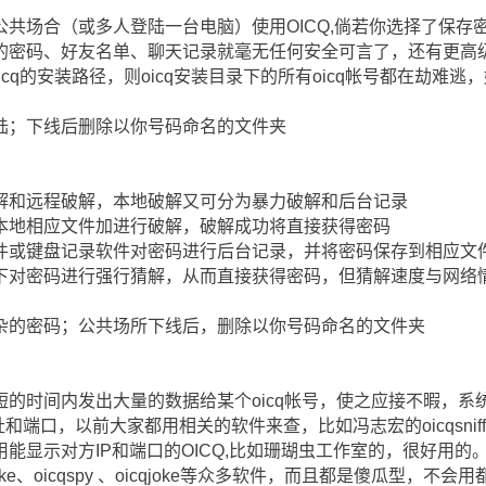
共场合（或多人登陆一台电脑）使用OICQ,倘若你选择了保存
的密码、好友名单、聊天记录就毫无任何安全可言了，还有更高
选好oicq的安装路径，则oicq安装目录下的所有oicq帐号都在劫
陆；下线后删除以你号码命名的文件夹
解和远程破解，本地破解又可分为暴力破解和后台记录
本地相应文件加进行破解，破解成功将直接获得密码
件或键盘记录软件对密码进行后台记录，并将密码保存到相应文
对密码进行强行猜解，从而直接获得密码，但猜解速度与网络情况
杂的密码；公共场所下线后，删除以你号码命名的文件夹
的时间内发出大量的数据给某个oicq帐号，使之应接不暇，系
端口，以前大家都用相关的软件来查，比如冯志宏的oicqsniffe
能显示对方IP和端口的OICQ,比如珊瑚虫工作室的，很好用的
qnuke、oicqspy 、oicqjoke等众多软件，而且都是傻瓜型