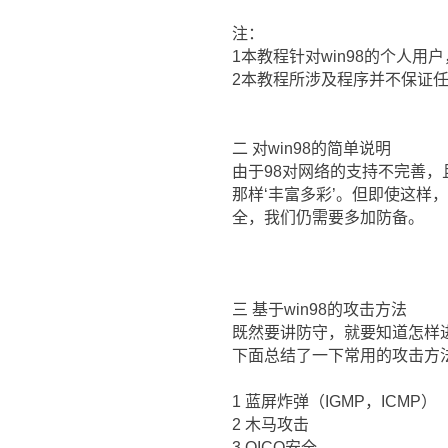
注：
1本教程针对win98的个人用
2本教程所涉及程序并不保证
二 对win98的简单说明
由于98对网络的支持不完善，
那样‘丰富多彩’。但即使这样
全，我们仍需要多加防备。
三 基于win98的攻击方法
既然要讲防守，就要知道怎样
下面总结了一下常用的攻击方
1 蓝屏炸弹（IGMP，ICMP）
2 木马攻击
3 OICQ安全