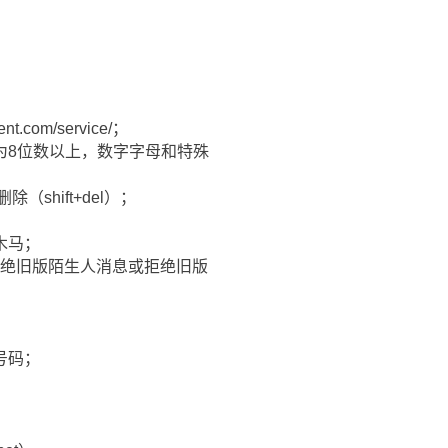
m/service/；
为8位数以上，数字字母和特殊
（shift+del）；
木马；
拒绝旧版陌生人消息或拒绝旧版
号码；