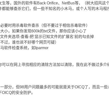
等，国外的软件有Back Orifice、NetBus等，（树大招
件都能够查杀它们，但一些不知名的小木马，或个人写的木马程
，必要时用杀毒软件查杀（但不要过于相信杀毒软件）
小，如果你发现600k的txt文件，那你应该小心了
缀：文件夹选项-查看-把‘显示已知文件的扩展名’前的勾去掉
（不过，谁也说不好哪个网页可疑）
软件检查系统，如Iparmor
你可以在网上寻找相应的清除方法加以清除，我在此不做过多介
统的一部分，但98用户问题最多的可能就是关于OICQ了，而且一些
OICQ的安全防护。