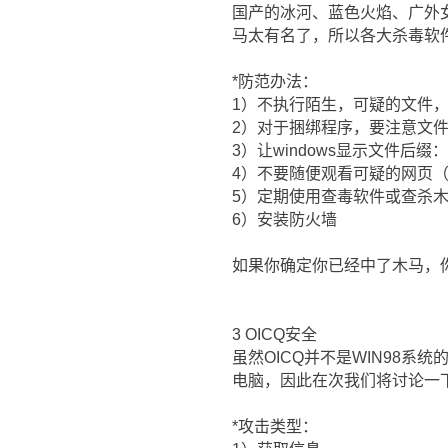
国产的冰河、蓝色火焰、广外女生
马太有名了，所以各大杀毒软
*防范办法：
1）不执行陌生，可疑的文件
2）对于捆绑程序，要注意文件大
3）让windows显示文件后
4）不要随便观看可疑的网页
5）定期使用查毒软件或查杀木马
6）安装防火墙
如果你确定你已经中了木马，
3 OICQ安全
虽然OICQ并不是WIN98系
电脑，因此在次我们将讨论一下
*攻击类型：