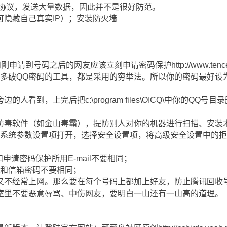
IP协议，发送大量数据，因此并不是很好防范。
隐藏自己真实IP）；安装防火墙
项：
到号码之后的网友应该立刻申请密码保护http://www.tencent.co
许多破QQ密码的工具，都是采用的穷举法。所以你的密码最好设
到，上完后把c:\program files\OICQ\中你的QQ号目录删除
防毒软件（如金山毒霸），提防别人对你的机器进行扫描、安装
，将系统参数设置项打开，选择安全设置项，将高级安全设置中的
和申请密码保护所用E-mail不要相同；
码和信箱密码不要相同；
又不经常上网。那么要在每个号码上都加上好友，防止腾讯回收
室里不要恶意辱骂、中伤网友，要明白一山还有一山高的道理。