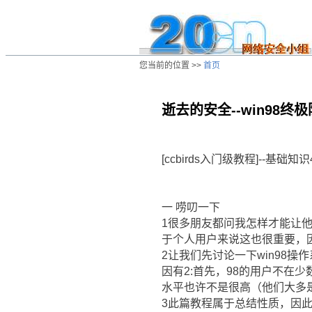
您当前的位置 >>
首页
逝去的安全--win98终
/ns/cn/jc/data/20030323234648.htm
[ccbirds入门级教程]--基础知识
一 唠叨一下
1很多朋友都问我怎样才能让
于个人用户来说这也很重要，
2让我们先讨论一下win98操
因有2:首先，98的用户不在
水平也许不是很高（他们大多
3此篇教程属于总结性质，因