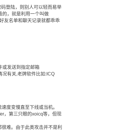
密码登陆，则别人可以轻而易举
级的，就是利用一个叫做
难逃，好友名单和聊天记录就都乖乖
件或发送到指定邮箱
有关,老牌软件比如:ICQ
统速度变慢直至下线或当机。
r，第三只眼的xoicq等，但现
。
，不会用都很难。由于此类攻击并不是利