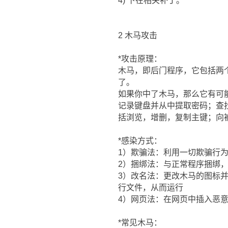
4) 下在相关补丁。
2 木马攻击
*攻击原理：
木马，即后门程序，它包括两
了。
如果你中了木马，那么它有可
记录键盘并从中提取密码；查
括浏览，增删，复制主键；向
*感染方式：
1）欺骗法：利用一切欺骗行
2）捆绑法：与正常程序捆绑，
3）改名法：更改木马的图标并将程
行文件，从而运行
4）网页法：在网页中插入恶
*常见木马：