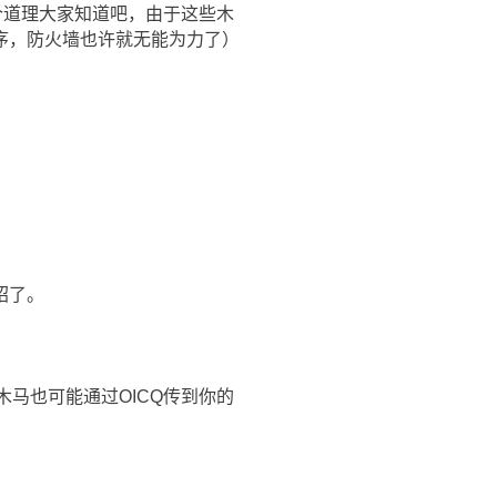
风这个道理大家知道吧，由于这些木
序，防火墙也许就无能为力了）
绍了。
木马也可能通过OICQ传到你的