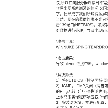
议,所以在向服务器连接时不需要
容易出现系统崩溃的情况,又因
字，便形成了我们所说得蓝屏
当然，现在的蓝屏炸弹不光只使用I
击139端口(NETBIOS)
对数据进行处理，导致出现Int
*攻击工具：
WINNUKE,SPING,TEARDR
*攻击后果：
导致Internet连接中断，win
*解决办法：
1）将NETBIOS（控制面板
2）IGMP，ICMP关闭（两
的Ping无效（但不会影响你用
止木马服务端程序响应客户端
3）安装防火墙，并进行配置