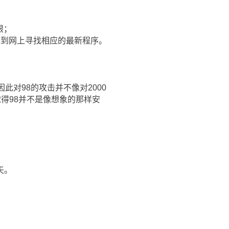
限；
家到网上寻找相应的最新程序。
对98的攻击并不像对2000
得98并不是像想象的那样安
矢。