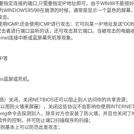
指定连接的端口,只需要指定IP地址即可，由于WIN98不能很好
为WINDOWS95/98在崩溃的时候，通常是显示一个蓝色的屏
攻击。
GMP,还会使用ICMP进行攻击：它可向某一IP地址发送“OOB”(O
，如果攻击者进行端口监听的话，还可攻击其它端口。当被攻击的电脑收
ernet连接中断或蓝屏幕死机等现象。
OP等
dows蓝屏或死机。
-网络）关闭，关闭NETBIOS还可以阻止别人访问你的共享资源；
者可以用防火墙来屏蔽），关闭这些协议不会影响你使用INTERNE
ping命令去探测别人，除非对方也安装了防火墙，并且也关闭了I
软件的控制，并可防止端口扫描程序的扫描；
，则基本上可以防范此类攻击；